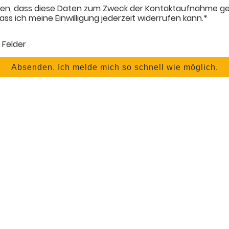
nden, dass diese Daten zum Zweck der Kontaktaufnahme ge
ass ich meine Einwilligung jederzeit widerrufen kann.*
 Felder
Absenden. Ich melde mich so schnell wie möglich.
ome
Expertise
Cases
Team
Bücher
© Copyright. Alle Rechte vorbehalten.
Impressum
|
Datenschutz