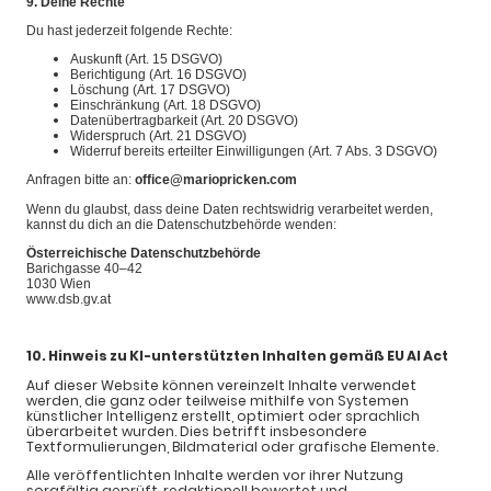
9. Deine Rechte
Du hast jederzeit folgende Rechte:
Auskunft (Art. 15 DSGVO)
Berichtigung (Art. 16 DSGVO)
Löschung (Art. 17 DSGVO)
Einschränkung (Art. 18 DSGVO)
Datenübertragbarkeit (Art. 20 DSGVO)
Widerspruch (Art. 21 DSGVO)
Widerruf bereits erteilter Einwilligungen (Art. 7 Abs. 3 DSGVO)
Anfragen bitte an:
office@mariopricken.com
Wenn du glaubst, dass deine Daten rechtswidrig verarbeitet werden,
kannst du dich an die Datenschutzbehörde wenden:
Österreichische Datenschutzbehörde
Barichgasse 40–42
1030 Wien
www.dsb.gv.at
10. Hinweis zu KI-unterstützten Inhalten gemäß EU AI Act
Auf dieser Website können vereinzelt Inhalte verwendet
werden, die ganz oder teilweise mithilfe von Systemen
künstlicher Intelligenz erstellt, optimiert oder sprachlich
überarbeitet wurden. Dies betrifft insbesondere
Textformulierungen, Bildmaterial oder grafische Elemente.
Alle veröffentlichten Inhalte werden vor ihrer Nutzung
sorgfältig geprüft, redaktionell bewertet und