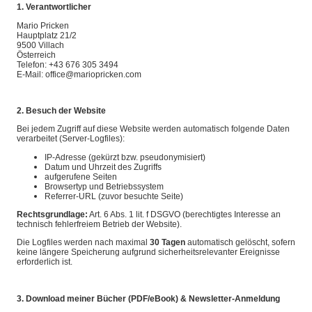
1. Verantwortlicher
Mario Pricken
Hauptplatz 21/2
9500 Villach
Österreich
Telefon: +43 676 305 3494
E-Mail: office@mariopricken.com
2. Besuch der Website
Bei jedem Zugriff auf diese Website werden automatisch folgende Daten
verarbeitet (Server-Logfiles):
IP-Adresse (gekürzt bzw. pseudonymisiert)
Datum und Uhrzeit des Zugriffs
aufgerufene Seiten
Browsertyp und Betriebssystem
Referrer-URL (zuvor besuchte Seite)
Rechtsgrundlage:
Art. 6 Abs. 1 lit. f DSGVO (berechtigtes Interesse an
technisch fehlerfreiem Betrieb der Website).
Die Logfiles werden nach maximal
30 Tagen
automatisch gelöscht, sofern
keine längere Speicherung aufgrund sicherheitsrelevanter Ereignisse
erforderlich ist.
3. Download meiner Bücher (PDF/eBook) & Newsletter-Anmeldung